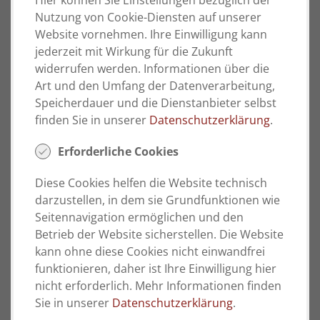
Hier können Sie Einstellungen bezüglich der
Wirtschaftspsychologie oder einer
Nutzung von Cookie-Diensten auf unserer
vergleichbaren Qualifikation
Website vornehmen. Ihre Einwilligung kann
Einschlägige Berufs- und Führungserfahrung
jederzeit mit Wirkung für die Zukunft
im Personalbereich, vorzugsweise im
widerrufen werden. Informationen über die
Produktionsumfeld, sowie Erfahrungen im
Art und den Umfang der Datenverarbeitung,
Bereich Lohn- und Gehaltsabrechnung
Speicherdauer und die Dienstanbieter selbst
Strukturierte, lösungsorientierte
finden Sie in unserer
Datenschutzerklärung
.
Arbeitsweise sowie gute Kenntnisse im
Erforderliche Cookies
Arbeitsrecht
Kommunikationsstärke,
Diese Cookies helfen die Website technisch
Entscheidungsfreude und
darzustellen, in dem sie Grundfunktionen wie
Durchsetzungsvermögen
Seitennavigation ermöglichen und den
Loyalität und Vertrauenswürdigkeit im
Betrieb der Website sicherstellen. Die Website
Umgang mit sensiblen Unternehmensdaten
kann ohne diese Cookies nicht einwandfrei
Sehr gute Englischkenntnisse in Wort und
funktionieren, daher ist Ihre Einwilligung hier
Schrift sowie sehr gute Kenntnisse in MS-
nicht erforderlich. Mehr Informationen finden
Office
Sie in unserer
Datenschutzerklärung
.