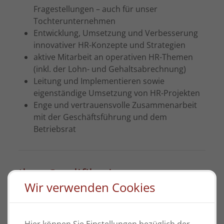
Fragestellungen – auch für unser
Tochterunternehmen
Entwicklung, Umsetzung und Verbesserung
innovativer HR-Konzepte und Strategien
aktive Mitarbeit an operativen HR-Themen
(inkl. der Lohn- und Gehaltsabrechnung)
Leitung und Implementieren sowie
eigenständige Umsetzung von HR-Projekten
Enge und vertrauensvolle Zusammenarbeit
mit der Geschäftsführung und dem
Betriebsrat
Ihre Qualifikation:
Wir verwenden Cookies
Erfolgreich abgeschlossenes
betriebswirtschaftliches Studium mit
Schwerpunkt Personalmanagement,