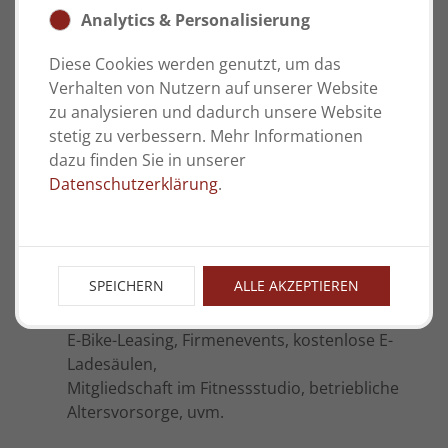
Unter anderem bieten wir:
Analytics & Personalisierung
Diese Cookies werden genutzt, um das
Eine Schlüsselrolle im Unternehmen als
Verhalten von Nutzern auf unserer Website
externe und auch interne Vertretung der
zu analysieren und dadurch unsere Website
Bereichsleitung und Geschäftsführung
stetig zu verbessern. Mehr Informationen
Umfassende Gestaltungsmöglichkeiten sowie
dazu finden Sie in unserer
die Möglichkeit Prozesse und Strukturen
Datenschutzerklärung
.
aktiv mit zu entwickeln
Flache Hierarchien, kurze Kommunikations-
und Entscheidungswege
Intensives Onboarding in einem kollegialen
SPEICHERN
ALLE AKZEPTIEREN
Team
Vielseitige Mitarbeitenden-Benefits, wie z.B.
E-Bike-Leasing, Firmenevents, kostenlose E-
Ladesäulen,
Mitgliedschaft im Fitnessstudio, betriebliche
Altersvorsorge, uvm.