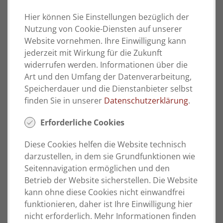
angenommen. Nach meinem Eindruck ist
Hier können Sie Einstellungen bezüglich der
das Gefühl der Verantwortlichkeit für den
Nutzung von Cookie-Diensten auf unserer
eigenen Arbeitsplatz und damit auch
Website vornehmen. Ihre Einwilligung kann
gegenüber dem Unternehmen sehr hoch.
jederzeit mit Wirkung für die Zukunft
widerrufen werden. Informationen über die
Art und den Umfang der Datenverarbeitung,
Speicherdauer und die Dienstanbieter selbst
finden Sie in unserer
Datenschutzerklärung
.
Martina Hase
kaufmännische
Erforderliche Cookies
Mitarbeiterin
Empfang
Diese Cookies helfen die Website technisch
darzustellen, in dem sie Grundfunktionen wie
Seitennavigation ermöglichen und den
Welche Veränderungen man bei Meyer
Betrieb der Website sicherstellen. Die Website
Selas in 30 Jahren erlebt?
kann ohne diese Cookies nicht einwandfrei
Meyer Seals ist ein sehr
funktionieren, daher ist Ihre Einwilligung hier
familienfreundliches Unternehmen, für das
nicht erforderlich. Mehr Informationen finden