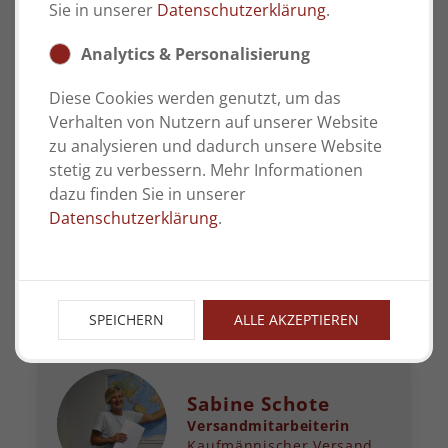
ich nun seit mehr als 30 Jahren arbeite. Es
Sie in unserer
Datenschutzerklärung
.
werden viele Zusatzleistungen geboten und
die jährlichen Sommerfeste und
Analytics & Personalisierung
Weihnachtsfeiern sind ein echtes Highlight.
Kollegialität wird hier großgeschrieben. Man
Diese Cookies werden genutzt, um das
wechselt jeden Tag ein paar freundliche
Verhalten von Nutzern auf unserer Website
Worte miteinander. Durch meine
zu analysieren und dadurch unsere Website
Teilzeittätigkeit am Empfang bin ich
stetig zu verbessern. Mehr Informationen
vormittags die erste Person, die Meyer
dazu finden Sie in unserer
Seals präsentiert und bilde die Schnittstelle
Datenschutzerklärung
.
zwischen unseren Besuchern und den
einzelnen Abteilungen.
SPEICHERN
ALLE AKZEPTIEREN
Sabine Schote
Versandmitarbeiterin
Kaufmännischer Versand